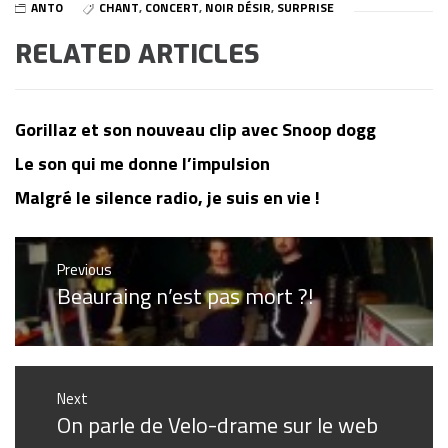
ANTO
CHANT
,
CONCERT
,
NOIR DÉSIR
,
SURPRISE
RELATED ARTICLES
Gorillaz et son nouveau clip avec Snoop dogg
Le son qui me donne l’impulsion
Malgré le silence radio, je suis en vie !
Navigation
Previous
Beauraing n’est pas mort ?!
de
Previous
post:
l’article
Next
On parle de Velo-drame sur le web
Next
post: