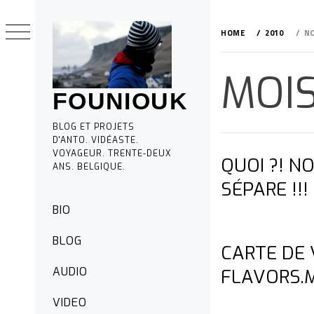
Skip
to
HOME
2010
N
content
MOIS
FOUNIOUK
BLOG ET PROJETS
D'ANTO. VIDÉASTE.
VOYAGEUR. TRENTE-DEUX
QUOI ?! NO
ANS. BELGIQUE.
SÉPARE !!!
Primary
BIO
Menu
BLOG
CARTE DE 
AUDIO
FLAVORS.
VIDEO