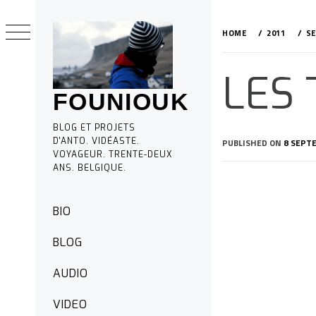
Skip
to
HOME
2011
S
content
LES 
FOUNIOUK
BLOG ET PROJETS
D'ANTO. VIDÉASTE.
PUBLISHED ON
8 SEPT
VOYAGEUR. TRENTE-DEUX
ANS. BELGIQUE.
Primary
BIO
Menu
BLOG
AUDIO
VIDEO