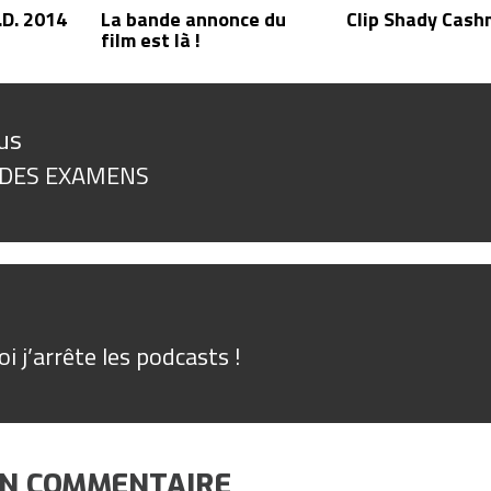
.D. 2014
La bande annonce du
Clip Shady Cas
film est là !
n
us
 DES EXAMENS
us
i j’arrête les podcasts !
UN COMMENTAIRE