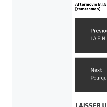
Aftermovie B.I.N
[cameraman]
Navigatio
Previo
de
LA FIN
Previo
l’article
post:
Next
Pourquo
Next
post:
LAISSER 