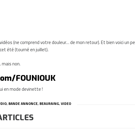
vidéos (ne comprend votre douleur… de mon retour). Et bien voici un pet
et été (tourné en juillet).
… mais non.
.com/FOUNIOUK
ui en mode devinette !
UDIO
,
BANDE ANNONCE
,
BEAURAING
,
VIDEO
ARTICLES