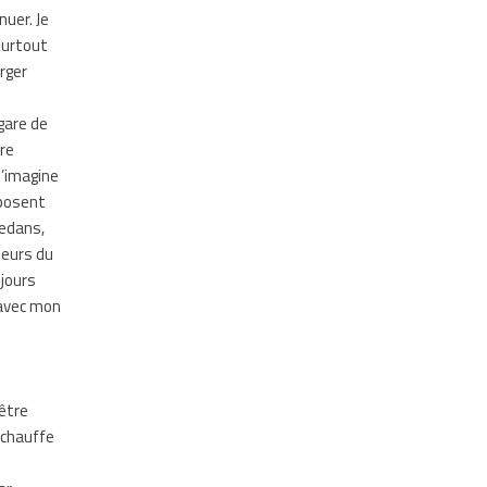
nuer. Je
surtout
rger
gare de
tre
m’imagine
oposent
dedans,
seurs du
 jours
 avec mon
 être
échauffe