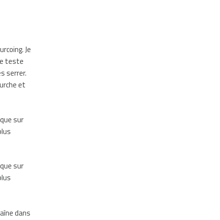
urcoing. Je
 Je teste
s serrer.
ourche et
ique sur
plus
ique sur
plus
raîne dans