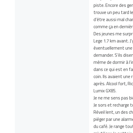
piste. Encore des gen
trouve un peu tard l
d’être aussi mal cha
comme ça en dernière
Des jeunes me surpre
Lege 1.7 km avant. J’
éventuellement une t
demander. S’ils dise
même de dormir à l’
dans ce qui est en f
coin. Ils avaient une
après. Alcool fort, R
Lumix GX85.
Je ne me sens pas bie
Je sors et recharge 
Réveil lent, un des 
piéger par une alarm
du café. Je range tou