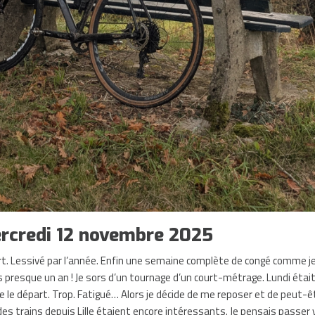
ercredi 12 novembre 2025
t. Lessivé par l’année. Enfin une semaine complète de congé comme je
 presque un an ! Je sors d’un tournage d’un court-métrage. Lundi était
re le départ. Trop. Fatigué… Alors je décide de me reposer et de peut-êt
 des trains depuis Lille étaient encore intéressants. Je pensais passer 