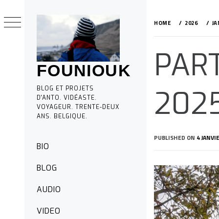
Skip
to
HOME
2026
JA
content
PAR
FOUNIOUK
BLOG ET PROJETS
202
D'ANTO. VIDÉASTE.
VOYAGEUR. TRENTE-DEUX
ANS. BELGIQUE.
PUBLISHED ON
4 JANVI
Primary
BIO
Menu
BLOG
AUDIO
VIDEO