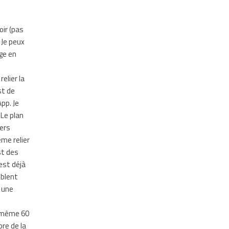
e
oir (pas
 Je peux
age en
relier la
st de
pp. Je
 Le plan
vers
me relier
st des
’est déjà
mblent
t une
de même 60
ore de la