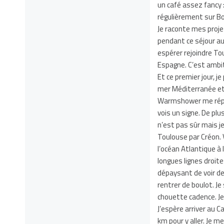
un café assez fancy :
régulièrement sur Bor
Je raconte mes proje
pendant ce séjour au 
espérer rejoindre Tou
Espagne. C’est ambit
Et ce premier jour, je
mer Méditerranée et l
Warmshower me répond
vois un signe. De plus
n’est pas sûr mais je
Toulouse par Créon. 
l’océan Atlantique à
longues lignes droite
dépaysant de voir de
rentrer de boulot. J
chouette cadence. Je
J’espère arriver au C
km pour y aller. Je m