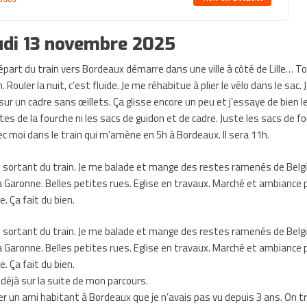
eudi 13 novembre 2025
départ du train vers Bordeaux démarre dans une ville à côté de Lille… To
 Rouler la nuit, c’est fluide. Je me réhabitue à plier le vélo dans le sac.
ur un cadre sans œillets. Ça glisse encore un peu et j’essaye de bien le
tes de la fourche ni les sacs de guidon et de cadre. Juste les sacs de f
ec moi dans le train qui m’amène en 5h à Bordeaux. Il sera 11h.
n sortant du train. Je me balade et mange des restes ramenés de Belg
la Garonne. Belles petites rues. Eglise en travaux. Marché et ambiance 
. Ça fait du bien.
n sortant du train. Je me balade et mange des restes ramenés de Belg
la Garonne. Belles petites rues. Eglise en travaux. Marché et ambiance 
. Ça fait du bien.
déjà sur la suite de mon parcours.
ter un ami habitant à Bordeaux que je n’avais pas vu depuis 3 ans. On t