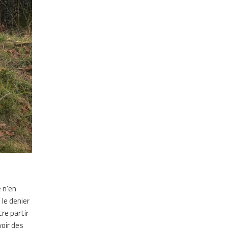
 n’en
 le denier
re partir
voir des