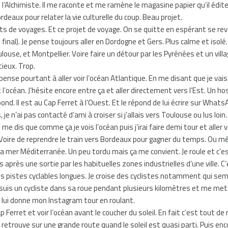
 l’Alchimiste. Il me raconte et me ramène le magasine papier qu’il édit
deaux pour relater la vie culturelle du coup. Beau projet.
ts de voyages. Et ce projet de voyage. On se quitte en espérant se rev
final). Je pense toujours aller en Dordogne et Gers. Plus calme et isolé.
louse, et Montpellier. Voire faire un détour par les Pyrénées et un vill
ieux. Trop.
 pense pourtant à aller voir l’océan Atlantique. En me disant que je vais 
’océan. J’hésite encore entre ça et aller directement vers l’Est. Un ho
. Il est au Cap Ferret à l’Ouest. Et le répond de lui écrire sur WhatsA
, je n’ai pas contacté d’ami à croiser si j’allais vers Toulouse ou lus loin.
 me dis que comme ça je vois l’océan puis j’irai faire demi tour et aller 
Voire de reprendre le train vers Bordeaux pour gagner du temps. Ou mê
 la mer Méditerranée. Un peu tordu mais ça me convient. Je roule et c’e
s après une sortie par les habituelles zones industrielles d’une ville. C
s pistes cyclables longues. Je croise des cyclistes notamment qui se
e suis un cycliste dans sa roue pendant plusieurs kilomètres et me me
 lui donne mon Instagram tour en roulant.
ap Ferret et voir l’océan avant le coucher du soleil. En fait c’est tout 
e retrouve sur une grande route quand le soleil est quasi parti. Puis enc