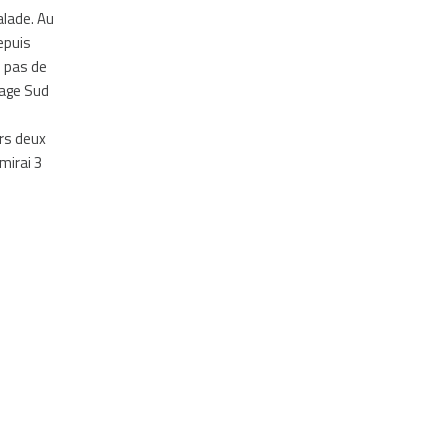
alade. Au
epuis
e pas de
yage Sud
urs deux
mirai 3