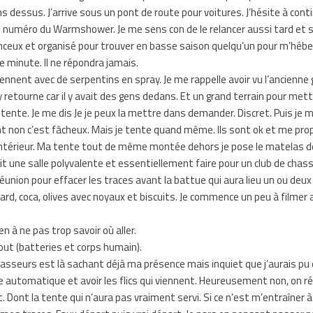
s dessus. J’arrive sous un pont de route pour voitures. J’hésite à conti
e numéro du Warmshower. Je me sens con de le relancer aussi tard et 
nceux et organisé pour trouver en basse saison quelqu’un pour m’hébe
 minute. Il ne répondra jamais.
nnent avec de serpentins en spray. Je me rappelle avoir vu l’ancienne 
y retourne car il y avait des gens dedans. Et un grand terrain pour met
ente. Je me dis Je je peux la mettre dans demander. Discret. Puis je 
nt non c’est fâcheux. Mais je tente quand même. Ils sont ok et me pr
intérieur. Ma tente tout de même montée dehors je pose le matelas 
ait une salle polyvalente et essentiellement faire pour un club de chas
 réunion pour effacer les traces avant la battue qui aura lieu un ou deux
icard, coca, olives avec noyaux et biscuits. Je commence un peu à filmer
n à ne pas trop savoir où aller.
tout (batteries et corps humain).
chasseurs est là sachant déjà ma présence mais inquiet que j’aurais pu
e automatique et avoir les flics qui viennent. Heureusement non, on r
t. Dont la tente qui n’aura pas vraiment servi. Si ce n’est m’entraîner à