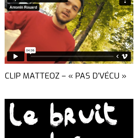
CLIP MATTEOZ – « PAS D’VÉCU »