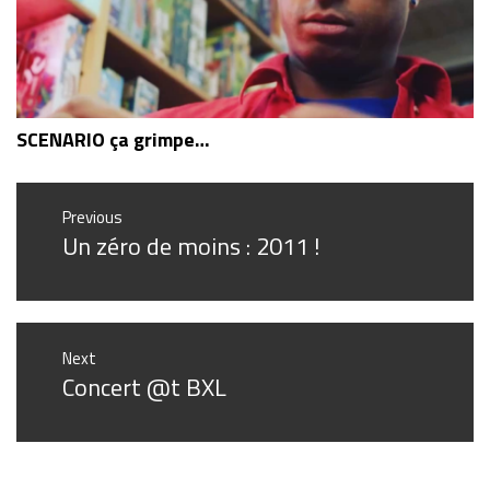
SCENARIO ça grimpe…
Navigation
Previous
Un zéro de moins : 2011 !
de
Previous
post:
l’article
Next
Concert @t BXL
Next
post: