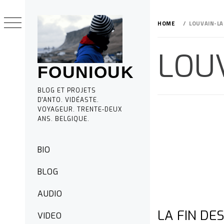
Skip
to
HOME
LOUVAIN-L
content
LOU
FOUNIOUK
BLOG ET PROJETS
D'ANTO. VIDÉASTE.
VOYAGEUR. TRENTE-DEUX
ANS. BELGIQUE.
Primary
BIO
Menu
BLOG
AUDIO
LA FIN DE
VIDEO