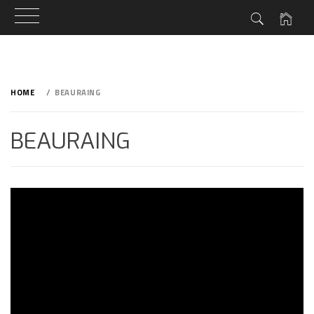
Skip
to
HOME
BEAURAING
content
BEAURAING