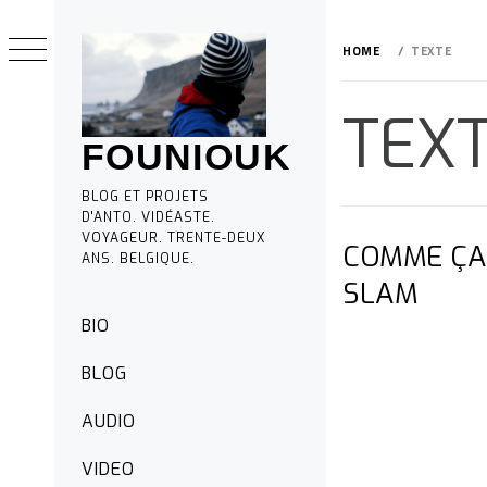
Skip
to
HOME
TEXTE
content
TEX
FOUNIOUK
BLOG ET PROJETS
D'ANTO. VIDÉASTE.
VOYAGEUR. TRENTE-DEUX
COMME ÇA
ANS. BELGIQUE.
SLAM
Primary
BIO
Menu
BLOG
AUDIO
VIDEO