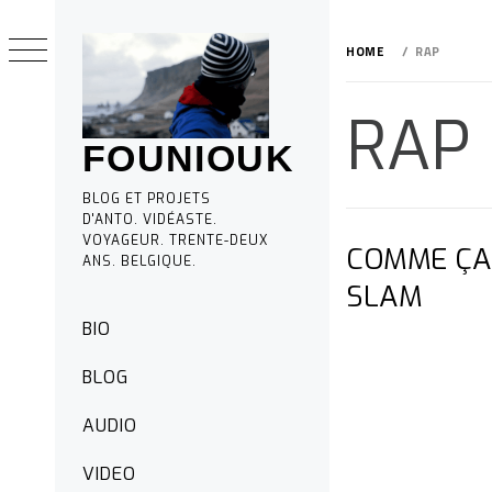
Skip
to
HOME
RAP
content
RAP
FOUNIOUK
BLOG ET PROJETS
D'ANTO. VIDÉASTE.
VOYAGEUR. TRENTE-DEUX
COMME ÇA
ANS. BELGIQUE.
SLAM
Primary
BIO
Menu
BLOG
AUDIO
VIDEO