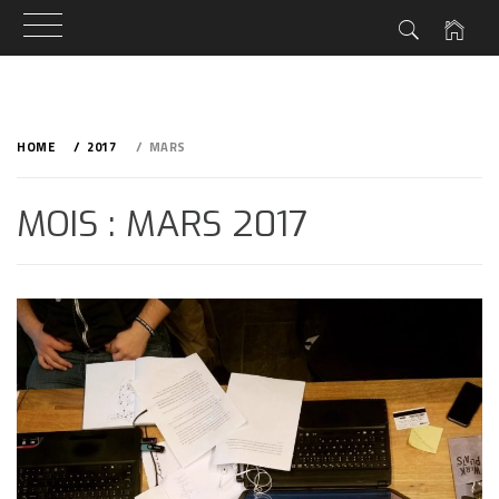
Skip
to
HOME
2017
MARS
content
MOIS : MARS 2017