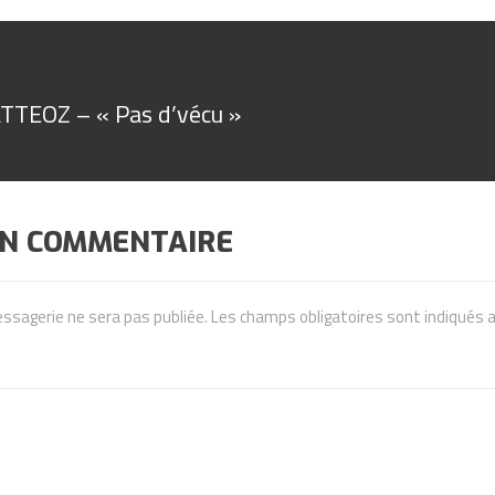
ATTEOZ – « Pas d’vécu »
UN COMMENTAIRE
ssagerie ne sera pas publiée.
Les champs obligatoires sont indiqués 