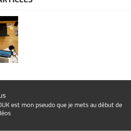
n
us
UK est mon pseudo que je mets au début de
us
déos