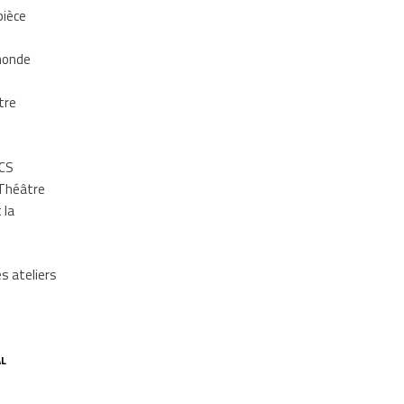
pièce
 monde
tre
ECS
 Théâtre
 la
s ateliers
L