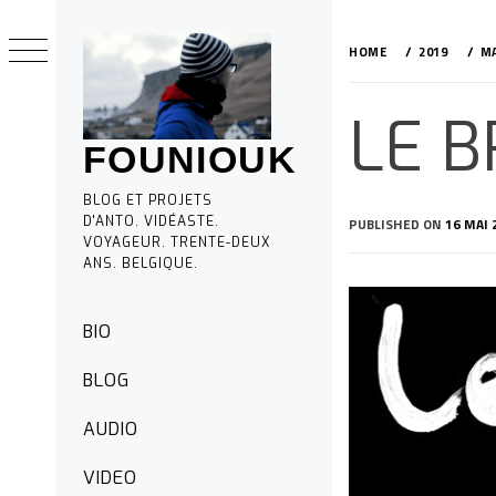
Skip
to
HOME
2019
MA
content
LE B
FOUNIOUK
BLOG ET PROJETS
D'ANTO. VIDÉASTE.
PUBLISHED ON
16 MAI 
VOYAGEUR. TRENTE-DEUX
ANS. BELGIQUE.
Primary
BIO
Menu
BLOG
AUDIO
VIDEO