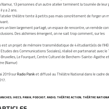
amur, 13 personnes d’un autre atelier terminent la tournée de leur 
l y a 2 ans.
 l’atelier théâtre tente à petits pas mais concrètement de forger un
vivant.
lors un bien largement partagé, un espace de rencontre, un remède con
exclusions. Des alchimies émergent, on ne sait trop comment, sur les
s est un projet de mémoire transmédiatique de 4 étudiant(e)s de l’IH
 Etudes des Communications Sociales), réalisé en partenariat avec le
-Bruxelles, Le Fourquet, Centre Culturel de Berchem-Sainte-Agathe et
ère (Namur)
mai 2019 sur
Radio Panik
et diffusé au Théâtre National dans le cadre de
017.
LANCHES
,
IHECS
,
PANIK
,
PODCAST
,
RADIO
,
THÉÂTRE ACTION
,
THÉÂTRE NATIONA
ARTICLES