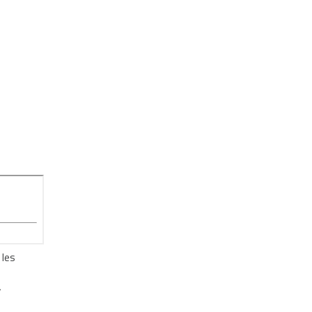
 les
y