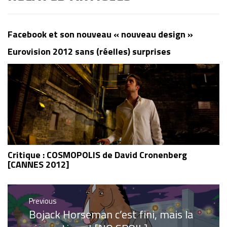
Facebook et son nouveau « nouveau design »
Eurovision 2012 sans (réelles) surprises
Critique : COSMOPOLIS de David Cronenberg
[CANNES 2012]
Navigation
Previous
Bojack Horseman c’est fini, mais la
de
Previous
post: